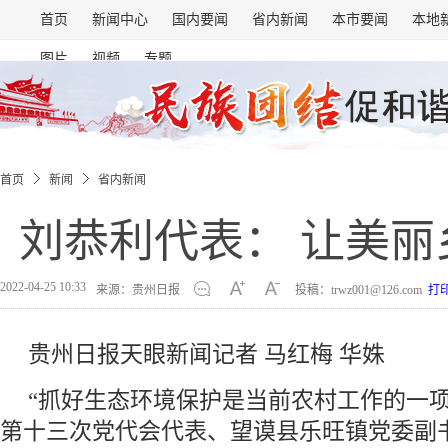
首页
新闻中心
国内要闻
省内新闻
本市要闻
本地
图片
视频
专题
首页
新闻
省内新闻
刘恭利代表： 让美丽
2022-04-25 10:33
来源：贵州日报
投稿：trwz001@126.com
打
贵州日报天眼新闻记者 马红梅 华姝
“抓好生态环境保护是当前农村工作的一项
第十三次党代会代表、望谟县乐旺镇党委副