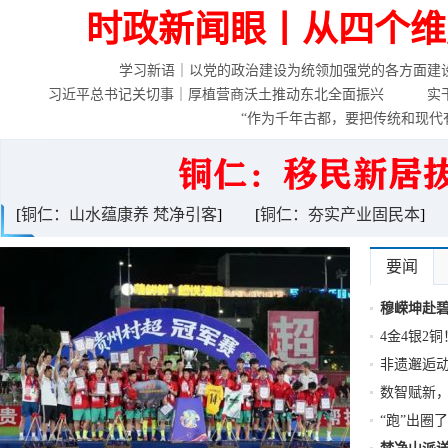
时政新闻眼丨从四个维
学习新语｜以党的政治建设为统领加强党的各方面建
习近平总书记关切事｜厚植营商沃土推动东北全面振兴
实
“作为千年古都，要把传统和现代
[
铜仁：山水蕴康养 梵净引客
]
[
铜仁：夯实产业固民本
]
要闻
穆嵘坤赴
4金4银2
非遗邂逅
数智赋新
“跑”出圈