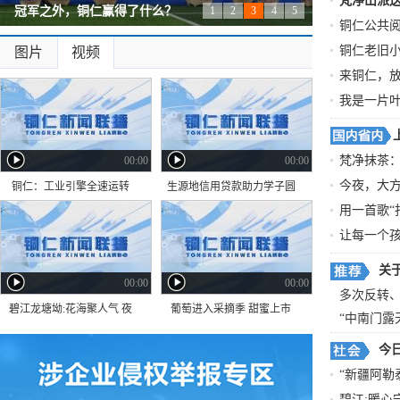
梵净山派送
1
2
3
4
5
铜仁公共阅
冠军之外，铜仁赢得了什么？
立秋仪式感拉满！梵净山派送6500杯抹茶奶茶
4金4银2铜！铜仁运动健儿省运会摘金夺银
李作勋穆嵘坤胡洪成率队开展“八一”走访慰问
正式架梁！铜吉铁路迎来关键进展
铜仁老旧
图片
视频
冠军之外，铜仁赢得了什么？
来铜仁，放
立秋仪式感拉满！梵净山派送6500杯抹茶奶茶
4金4银2铜！铜仁运动健儿省运会摘金夺银
李作勋穆嵘坤胡洪成率队开展“八一”走访慰问
正式架梁！铜吉铁路迎来关键进展
我是一片
梵净抹茶：
00:00
00:00
“中南门露
今夜，大方
铜仁：工业引擎全速运转
生源地信用贷款助力学子圆
99载，军
用一首歌“
海报 | 
让每一个
马上评｜
关
谁是冠军？
00:00
00:00
多次反转、
碧江龙塘坳:花海聚人气 夜
葡萄进入采摘季 甜蜜上市
“中南门露
99载，军
今
海报 | 
“新疆阿勒
马上评｜
碧江:暖心