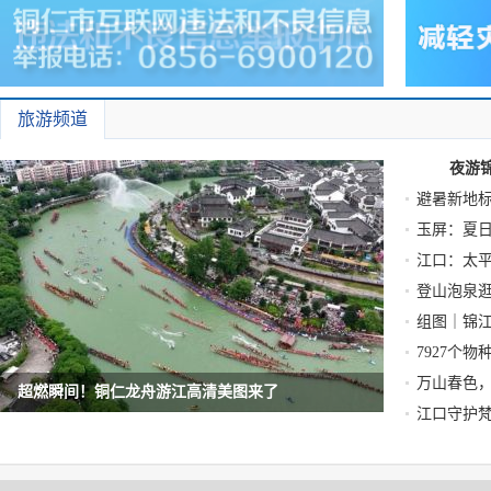
旅游频道
夜游
避暑新地
玉屏：夏
江口：太
登山泡泉逛
组图｜锦
7927个
万山春色，
超燃瞬间！铜仁龙舟游江高清美图来了
江口守护
超燃瞬间！铜仁龙舟游江高清美图来了