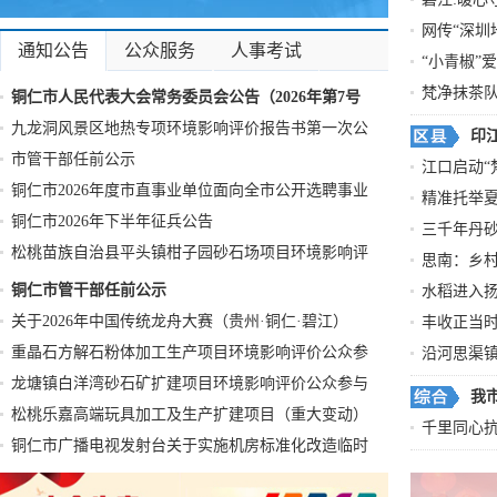
谁是冠军？
网传“深圳
多次反转、
通知公告
公众服务
人事考试
“小青椒”
梵净抹茶
铜仁市人民代表大会常务委员会公告（2026年第7号
九龙洞风景区地热专项环境影响评价报告书第一次公
印
市管干部任前公示
江口启动“
铜仁市2026年度市直事业单位面向全市公开选聘事业
精准托举
铜仁市2026年下半年征兵公告
三千年丹砂
松桃苗族自治县平头镇柑子园砂石场项目环境影响评
思南：乡
铜仁市管干部任前公示
水稻进入扬
关于2026年中国传统龙舟大赛（贵州·铜仁·碧江）
丰收正当
重晶石方解石粉体加工生产项目环境影响评价公众参
沿河思渠
龙塘镇白洋湾砂石矿扩建项目环境影响评价公众参与
我
松桃乐嘉高端玩具加工及生产扩建项目（重大变动）
千里同心抗
铜仁市广播电视发射台关于实施机房标准化改造临时