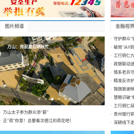
图片频道
金融视
守护群众“
万山：房前屋后晒秋忙
破局“从0到
工行铜仁九
政银联动送
情系老兵守
精准反诈护
锦旗致谢映
慧眼识破“
工行铜仁延
万山太子参为群众添“薪”
贵州银行
正“荷”你意！总要看次德江的荷花吧！
深耕线下走