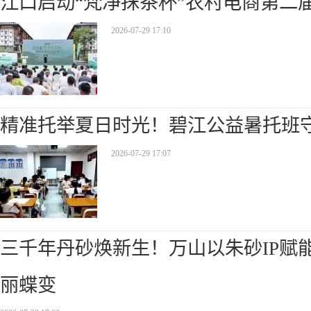
江口启动“梵净抹茶杯”农村电商第二
2026-07-29 17:10
精准托举夏日时光！碧江公益暑托班
2026-07-29 17:07
三千年丹砂焕新生！万山以朱砂IP赋
丽蝶变