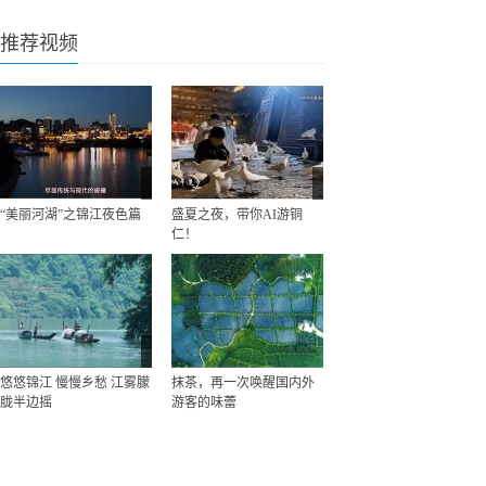
推荐视频
“美丽河湖”之锦江夜色篇
盛夏之夜，带你AI游铜
仁！
悠悠锦江 慢慢乡愁 江雾朦
抹茶，再一次唤醒国内外
胧半边摇
游客的味蕾