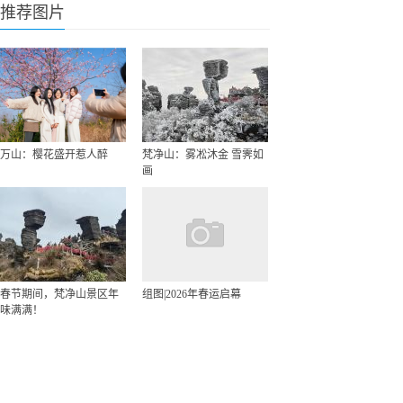
推荐图片
万山：樱花盛开惹人醉
梵净山：雾凇沐金 雪霁如
画
春节期间，梵净山景区年
组图|2026年春运启幕
味满满！