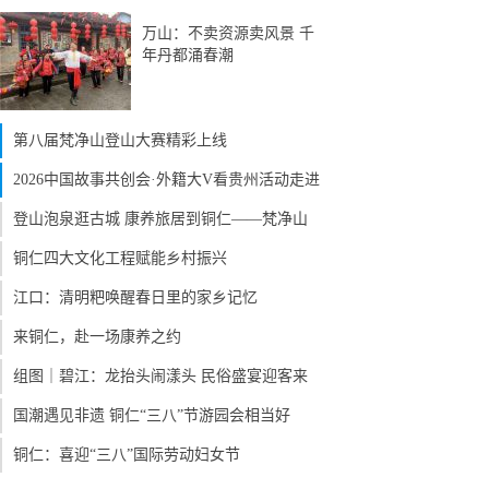
万山：不卖资源卖风景 千
年丹都涌春潮
第八届梵净山登山大赛精彩上线
2026中国故事共创会·外籍大V看贵州活动走进
登山泡泉逛古城 康养旅居到铜仁——梵净山
铜仁四大文化工程赋能乡村振兴
江口：清明粑唤醒春日里的家乡记忆
来铜仁，赴一场康养之约
组图｜碧江：龙抬头闹漾头 民俗盛宴迎客来
国潮遇见非遗 铜仁“三八”节游园会相当好
铜仁：喜迎“三八”国际劳动妇女节