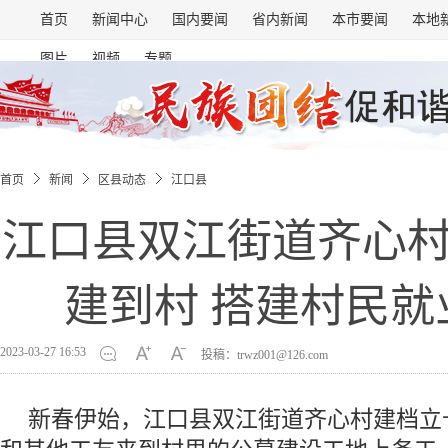
首页
新闻中心
国内要闻
省内新闻
本市要闻
本地
图片
视频
专题
首页
新闻
区县动态
江口县
江口县双江街道齐心
建到村 搭建村民就
2023-03-27 16:53
投稿：trwz001@126.com
新春伊始，江口县双江街道齐心村建档立