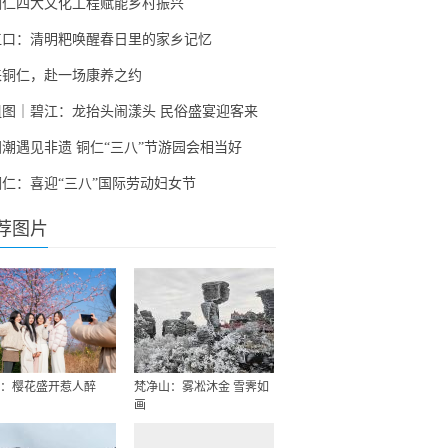
铜仁四大文化工程赋能乡村振兴
江口：清明粑唤醒春日里的家乡记忆
来铜仁，赴一场康养之约
组图｜碧江：龙抬头闹漾头 民俗盛宴迎客来
国潮遇见非遗 铜仁“三八”节游园会相当好
铜仁：喜迎“三八”国际劳动妇女节
荐图片
：樱花盛开惹人醉
梵净山：雾凇沐金 雪霁如
画