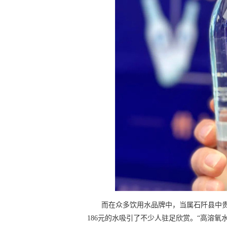
而在众多饮用水品牌中，当属石阡县中贵
186元的水吸引了不少人驻足欣赏。“高溶