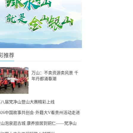
彩推荐
万山：不卖资源卖风景 千
年丹都涌春潮
第八届梵净山登山大赛精彩上线
2026中国故事共创会·外籍大V看贵州活动走进
登山泡泉逛古城 康养旅居到铜仁——梵净山