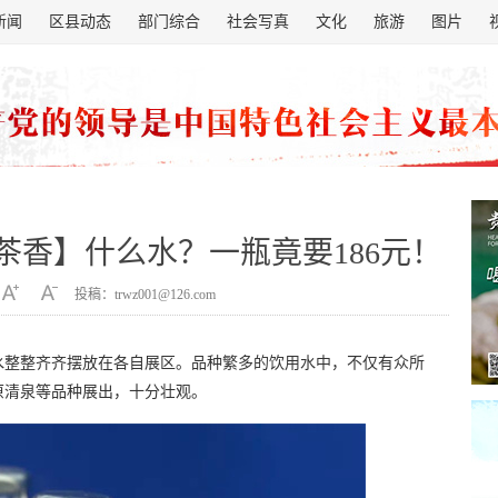
新闻
区县动态
部门综合
社会写真
文化
旅游
图片
茶香】什么水？一瓶竟要186元！
投稿：trwz001@126.com
水整整齐齐摆放在各自展区。品种繁多的饮用水中，不仅有众所
原清泉等品种展出，十分壮观。