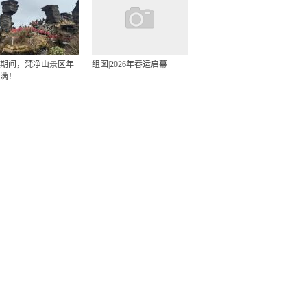
期间，梵净山景区年
组图|2026年春运启幕
满！