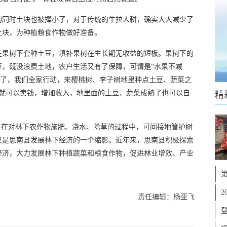
的同时土块也被撵小了，对于传统的牛拉人耕，确实大大减少了
土块，为种植粮食作物做好准备。
在果树下套种土豆，填补果树在生长期无收益的短板。果树下的
草，既没浪费土地，农户生活又有了保障，可谓是“水果不减
开春了，我们全家行动，来樱桃树、李子树地里种点土豆、蔬菜之
，就可以卖钱，增加收入，地里面的土豆、蔬菜成熟了也可以自
精
，在对林下农作物施肥、浇水、除草的过程中，可间接地管护树
只是思南县发展林下经济的一个缩影。近年来，思南县积极探索
经济，大力发展林下种植蔬菜和粮食作物，促进林业增效、产业
责任编辑：杨亚飞