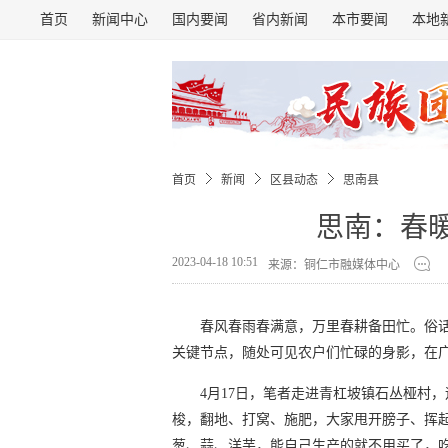
首页
新闻中心
国内要闻
省内新闻
本市要闻
本地
首页
新闻
区县动态
思南县
思南：春
2023-04-18 10:51
来源：铜仁市融媒体中心
春风春雨春满意，万里春耕备田忙。俗话
关键节点，随处可见农户们忙碌的身影，在广
4月17日，笔者走进青杠坡镇石丛桠村
梭，翻地、打窝、施肥，大家甩开膀子、挥起
葱、蒜、洋芋，能自己生产的就不用买了，吃