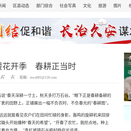
新闻
区县动态
部门综合
社会写真
文化
旅游
图片
暖花开季 春耕正当时
投稿：trwz001@126.com
说“春天深耕一寸土，秋天多打万石谷。”眼下正是春耕备耕的
袤的田野上，正铺展出一幅不负农时、不负春光的“春耕图”。
，远远就能看见农户们在田间忙碌的身影，轰鸣的旋耕机来回穿
锄头开始播种“春天的希望”。“开春了农忙，我挖点地，种上
着也方便 。”青杠坡镇石丛桠村杨启光说道。