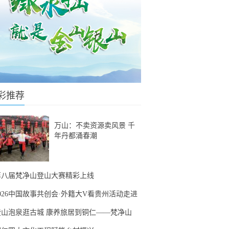
彩推荐
万山：不卖资源卖风景 千
年丹都涌春潮
第八届梵净山登山大赛精彩上线
2026中国故事共创会·外籍大V看贵州活动走进
登山泡泉逛古城 康养旅居到铜仁——梵净山