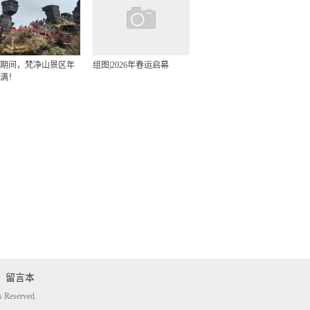
期间，梵净山景区年
组图|2026年春运启幕
满！
留言本
eserved.