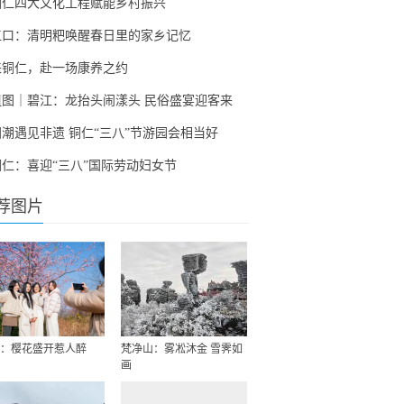
铜仁四大文化工程赋能乡村振兴
江口：清明粑唤醒春日里的家乡记忆
来铜仁，赴一场康养之约
组图｜碧江：龙抬头闹漾头 民俗盛宴迎客来
国潮遇见非遗 铜仁“三八”节游园会相当好
铜仁：喜迎“三八”国际劳动妇女节
荐图片
：樱花盛开惹人醉
梵净山：雾凇沐金 雪霁如
画