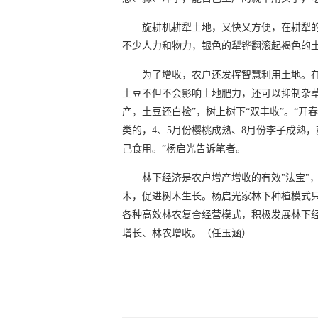
旋耕机耕犁土地，又快又方便，在耕犁
不少人力和物力，银色的犁铧翻滚起褐色的
为了增收，农户还发挥智慧利用土地。
土豆不但不会影响土地肥力，还可以抑制杂
产，土豆还白捡”，树上树下“双丰收”。“
类的，4、5月份樱桃成熟、8月份李子成熟
己食用。”杨启光告诉笔者。
林下经济是农户增产增收的有效"法宝"
木，促进树木生长。杨启光家林下种植模式
各种高效林农复合经营模式，积极发展林下
增长、林农增收。（任玉涵）