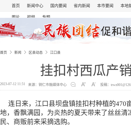
首页
新闻中心
国内要闻
省内新闻
本市要闻
本地
图片
视频
专题
首页
新闻
区县动态
江口县
挂扣村西瓜产
2023-07-12 11:51
来源：铜仁市融媒体中心
投稿：trwz001@126
连日来，江口县坝盘镇挂扣村种植的470
地，香飘满园，为炎热的夏天带来了丝丝清
民、商贩前来采摘选购。