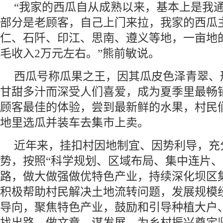
“我家的西瓜自从成熟以来，基本上是我
部分是老顾客，自己上门来拉，我家的西瓜
仁、石阡、印江、思南、遵义等地，一亩地的产
毛收入2万元左右。”熊前敏说。
西瓜号称瓜果之王，因其瓜皮色泽青翠、
甘甜多汁而深受人们喜爱，成为夏季里最畅
顾客最佳的体验，尝到最新鲜的水果，村民
地里选瓜并装车去集市上卖。
近年来，挂扣村因地制宜、因势利导，充
势，按照“科学规划、区域布局、集中连片、
路，做大做强做优特色产业，持续深化坝区
积极帮助村民解决土地流转问题，发展规模
导向，聚焦特色产业，鼓励和引导种植大户
找出路、做文章、谋发展，为乡村振兴奠定