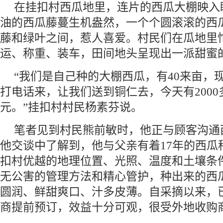
在挂扣村西瓜地里，连片的西瓜大棚映入
油的西瓜藤蔓生机盎然，一个个圆滚滚的西瓜
藤和绿叶之间，惹人喜爱。村民们在瓜地里
运、称重、装车，田间地头呈现出一派甜蜜
“我们是自己种的大棚西瓜，有40来亩，
打电话来，让我们送到铜仁去，今天有2000多
元。”挂扣村村民杨素芬说。
笔者见到村民熊前敏时，他正与顾客沟通
他交谈中了解到，他与父亲有着17年的西瓜
扣村优越的地理位置、光照、温度和土壤条
无公害的管理方法和精心管护，种出来的西
圆润、鲜甜爽口、汁多皮薄。自采摘以来，
商提前预订，效益十分可观，很受外地收购