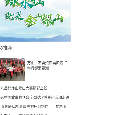
彩推荐
万山：不卖资源卖风景 千
年丹都涌春潮
第八届梵净山登山大赛精彩上线
2026中国故事共创会·外籍大V看贵州活动走进
登山泡泉逛古城 康养旅居到铜仁——梵净山