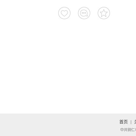
首页
|
中共铜仁市委宣