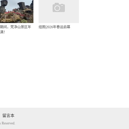
期间，梵净山景区年
组图|2026年春运启幕
满！
留言本
eserved.