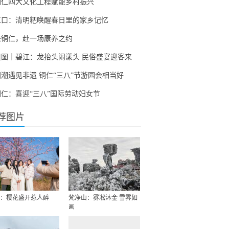
铜仁四大文化工程赋能乡村振兴
江口：清明粑唤醒春日里的家乡记忆
来铜仁，赴一场康养之约
组图｜碧江：龙抬头闹漾头 民俗盛宴迎客来
国潮遇见非遗 铜仁“三八”节游园会相当好
铜仁：喜迎“三八”国际劳动妇女节
荐图片
：樱花盛开惹人醉
梵净山：雾凇沐金 雪霁如
画