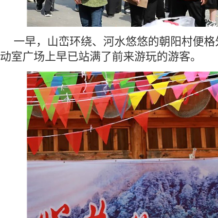
一早，山峦环绕、河水悠悠的朝阳村便格
动室广场上早已站满了前来游玩的游客。