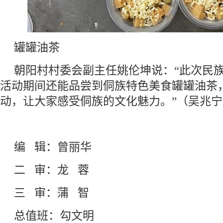
罐罐油茶
朝阳村村委会副主任姚伦坤说：“此次民
活动期间还能品尝到侗族特色美食罐罐油茶
动，让大家感受侗族的文化魅力。”（吴兆
编 辑：曾丽华
二 审：龙 蓉
三 审：蒲 智
总值班：勾文明