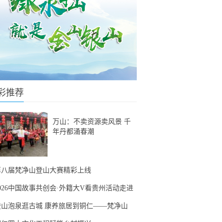
彩推荐
万山：不卖资源卖风景 千
年丹都涌春潮
第八届梵净山登山大赛精彩上线
2026中国故事共创会·外籍大V看贵州活动走进
登山泡泉逛古城 康养旅居到铜仁——梵净山