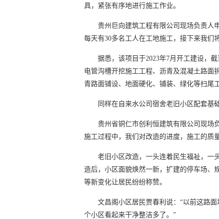
具，紧张有序地进行施工作业。
贵州巨向建筑工程有限公司现场负责人
每天有30多名工人在工地施工，接下来我们
据悉，该项目于2023年7月开工建设
电管沟槽开挖施工工程、沥青及混凝土路面拆
青路面铺设、地面硬化、铺装、绿化等扫尾
同样在自来水公司宿舍老旧小区配套基
贵州省铜仁市创利恒建筑有限公司现场负
施工过程中，我们对改造的进度，施工的质
老旧小区改造，一头连着民生福祉，一
造后，小区面貌焕然一新，扩建的停车场、
等新变化让居民纷纷称赞。
文昌阁小区居民贾春利说：“以前这路
个小区看起来干净整洁多了。”