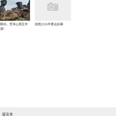
期间，梵净山景区年
组图|2026年春运启幕
满！
留言本