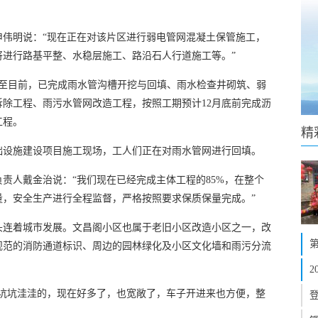
申伟明说：“现在正在对该片区进行弱电管网混凝土保管施工，
将进行路基平整、水稳层施工、路沿石人行道施工等。”
，截至目前，已完成雨水管沟槽开挖与回填、雨水检查井砌筑、弱
除工程、雨污水管网改造工程，按照工期预计12月底前完成沥
工程。
精
础设施建设项目施工现场，工人们正在对雨水管网进行回填。
责人戴金治说：“我们现在已经完成主体工程的85%，在整个
量，安全生产进行全程监督，严格按照要求保质保量完成。”
头连着城市发展。文昌阁小区也属于老旧小区改造小区之一，改
规范的消防通道标识、周边的园林绿化及小区文化墙和雨污分流
面坑坑洼洼的，现在好多了，也宽敞了，车子开进来也方便，整