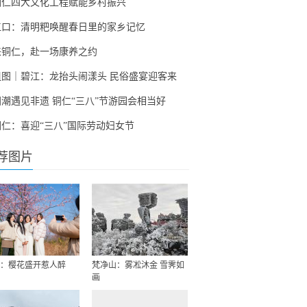
铜仁四大文化工程赋能乡村振兴
江口：清明粑唤醒春日里的家乡记忆
来铜仁，赴一场康养之约
组图｜碧江：龙抬头闹漾头 民俗盛宴迎客来
国潮遇见非遗 铜仁“三八”节游园会相当好
铜仁：喜迎“三八”国际劳动妇女节
荐图片
：樱花盛开惹人醉
梵净山：雾凇沐金 雪霁如
画