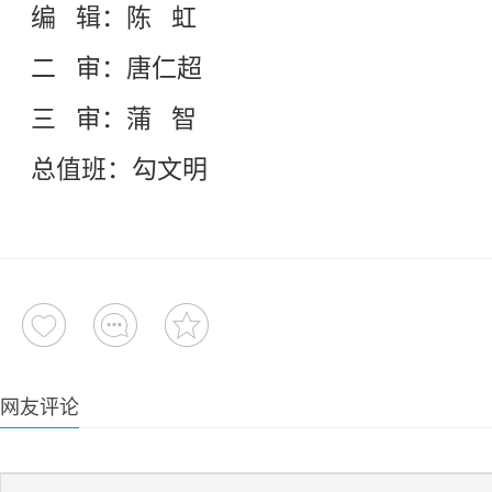
编 辑：陈 虹
二 审：唐仁超
三 审：蒲 智
总值班：勾文明
网友评论