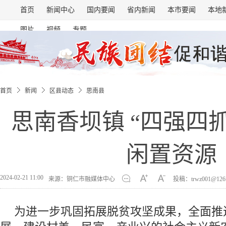
首页
新闻中心
国内要闻
省内新闻
本市要闻
本地
图片
视频
专题
首页
新闻
区县动态
思南县
思南香坝镇 “四强四
闲置资源
2024-02-21 11:00
来源：铜仁市融媒体中心
投稿：trwz001@126
为进一步巩固拓展脱贫攻坚成果，全面推