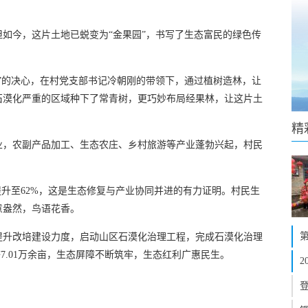
如今，这片土地已蜕变为“金果园”，书写了生态富民的绿色传
”的决心，在村党支部书记冷朝刚的带领下，通过植树造林，让
石漠化严重的区域种下了常青树，更巧妙布局经果林，让这片土
精
业，农副产品加工、生态农庄、乡村旅游等产业蓬勃兴起，村民
提升至62%，这是生态修复与产业协同并进的有力证明。村民生
意盎然，鸟语花香。
提升改培建设力度，启动山区石漠化治理工程，完成石漠化治理
经济7.01万余亩，生态屏障不断筑牢，生态红利广惠民生。