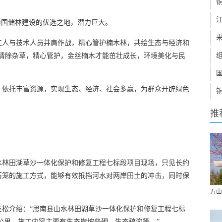
为国储林建设的优选之地，潜力巨大。
工人与技术人员并肩作战，精心管护楠木林，共绘生态与经济和
“清除杂草，精心管护，金丝楠木才能茁壮成长，环境美化与民
，依托丰富资源，实现生态、经济、社会多赢，为群众开辟绿色
推
水林田湖草沙一体化保护和修复工程七标段项目现场，只见长约
石笼的施工方式，能够有效抵挡河水对两岸田土的冲击，同时保
万山
友松介绍：“思南县山水林田湖草沙一体化保护和修复工程七标
65公里，施工内容主要有生态岸坡垒砌、生态疏浚等。”