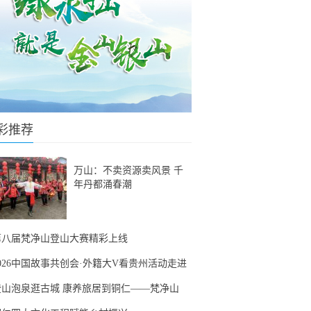
彩推荐
万山：不卖资源卖风景 千
年丹都涌春潮
第八届梵净山登山大赛精彩上线
2026中国故事共创会·外籍大V看贵州活动走进
登山泡泉逛古城 康养旅居到铜仁——梵净山