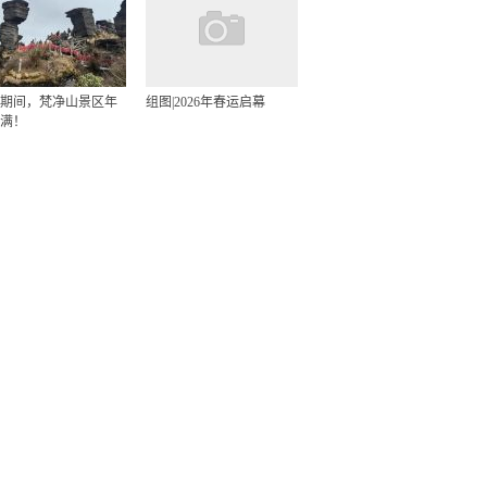
期间，梵净山景区年
组图|2026年春运启幕
满！