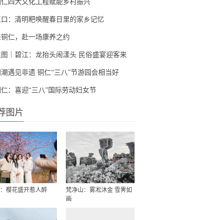
铜仁四大文化工程赋能乡村振兴
江口：清明粑唤醒春日里的家乡记忆
来铜仁，赴一场康养之约
组图｜碧江：龙抬头闹漾头 民俗盛宴迎客来
国潮遇见非遗 铜仁“三八”节游园会相当好
铜仁：喜迎“三八”国际劳动妇女节
荐图片
：樱花盛开惹人醉
梵净山：雾凇沐金 雪霁如
画