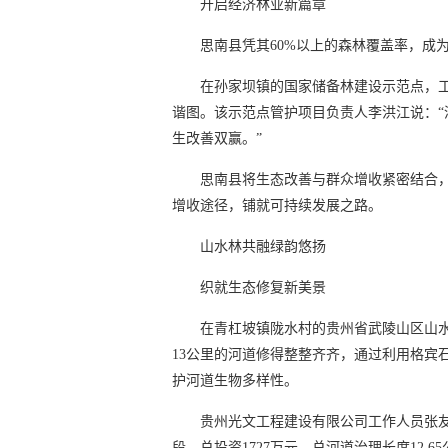
开启经济林业新篇章
思南县凭其60%以上的森林覆盖率，成
在孙家坝镇的国家储备林建设示范点，
谐图。该示范点管护项目负责人李洪江说：
生改善双赢。”
思南县将生态改善与群众增收紧密结合
增收途径，铺就可持续发展之路。
山水林共融绿韵悠扬
织就生态修复新美景
在青杠坡镇陇水村的贵州省武陵山区山
13公里的河道修得整整齐齐，通过利用格宾
护河道生物多样性。
贵州光文工程建设有限公司工作人员张
段，总投资1727万元，总河道治理长度12.