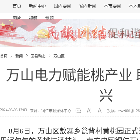
首页
新闻中心
国内要闻
省内新闻
本市要闻
本地
图片
视频
专题
首页
新闻
区县动态
万山区
万山电力赋能桃产业 
兴
2024-08-08 13:03
来源：铜仁市融媒体中心
投稿：trwz001@126
8月6日，万山区敖寨乡瓮背村黄桃园正