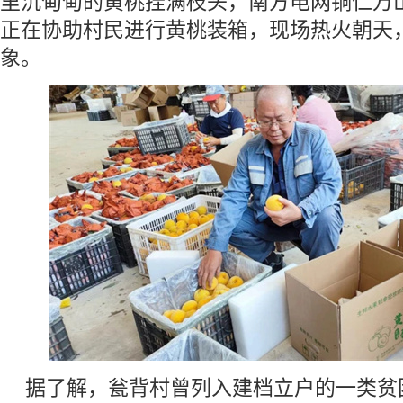
里沉甸甸的黄桃挂满枝头，南方电网铜仁万
正在协助村民进行黄桃装箱，现场热火朝天
象。
据了解，瓮背村曾列入建档立户的一类贫