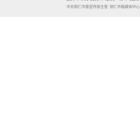
中共铜仁市委宣传部主管 铜仁市融媒体中心承办 Copyright 