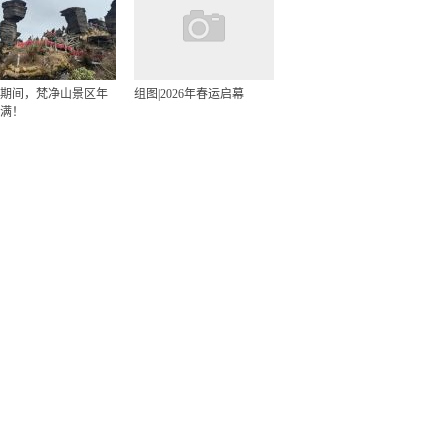
期间，梵净山景区年
组图|2026年春运启幕
满！