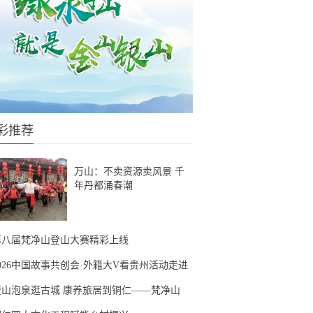
彩推荐
万山：不卖资源卖风景 千
年丹都涌春潮
第八届梵净山登山大赛精彩上线
2026中国故事共创会·外籍大V看贵州活动走进
登山泡泉逛古城 康养旅居到铜仁——梵净山