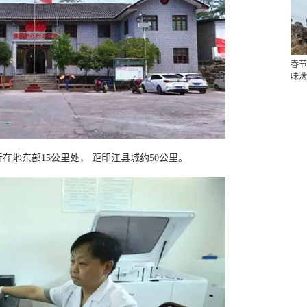
春节
味满
地东部15公里处， 距印江县城约50公里。