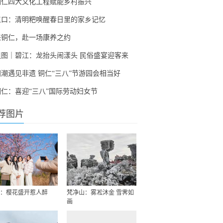
铜仁四大文化工程赋能乡村振兴
江口：清明粑唤醒春日里的家乡记忆
来铜仁，赴一场康养之约
组图｜碧江：龙抬头闹漾头 民俗盛宴迎客来
国潮遇见非遗 铜仁“三八”节游园会相当好
铜仁：喜迎“三八”国际劳动妇女节
荐图片
：樱花盛开惹人醉
梵净山：雾凇沐金 雪霁如
画