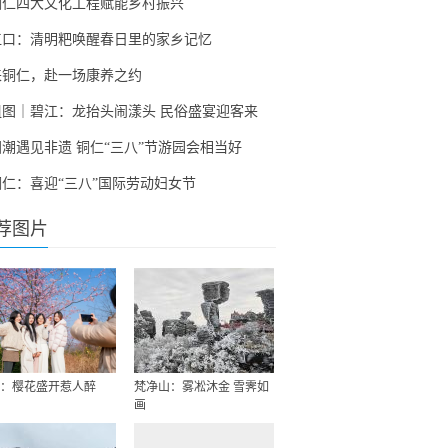
铜仁四大文化工程赋能乡村振兴
江口：清明粑唤醒春日里的家乡记忆
来铜仁，赴一场康养之约
组图｜碧江：龙抬头闹漾头 民俗盛宴迎客来
国潮遇见非遗 铜仁“三八”节游园会相当好
铜仁：喜迎“三八”国际劳动妇女节
荐图片
：樱花盛开惹人醉
梵净山：雾凇沐金 雪霁如
画