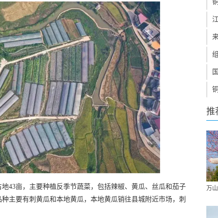
推
占地43亩，主要种植反季节蔬菜，包括辣椒、黄瓜、丝瓜和茄子
万山
品种主要有刺黄瓜和本地黄瓜，本地黄瓜销往县城附近市场，刺