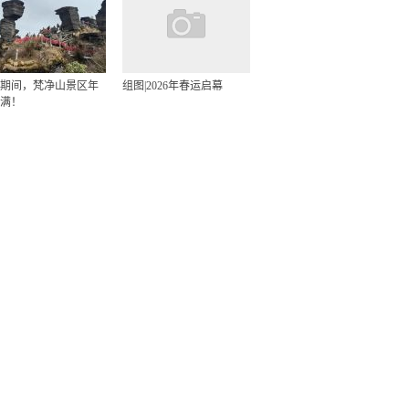
期间，梵净山景区年
组图|2026年春运启幕
满！