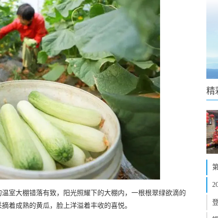
精
的温室大棚错落有致，阳光照耀下的大棚内，一根根翠绿欲滴的
采摘着成熟的黄瓜，脸上洋溢着丰收的喜悦。