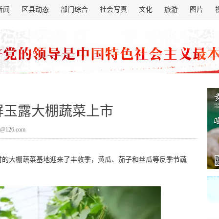
新闻
区县动态
部门综合
社会写真
文化
旅游
图片
屏玉露大棚蔬菜上市
@126.com
村的大棚蔬菜基地迎来了丰收季，黄瓜、茄子和丝瓜等反季节蔬