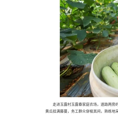
走进玉露村玉露春家庭农场，道路两旁
黄瓜挂满藤蔓，务工群众穿梭其间，熟练地