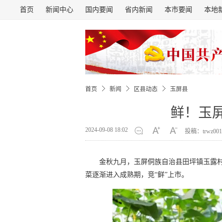
首页
新闻中心
国内要闻
省内新闻
本市要闻
本地
首页
新闻
区县动态
玉屏县
鲜！玉
2024-09-08 18:02
投稿：trwz001
金秋九月，玉屏侗族自治县田坪镇玉露
菜逐渐进入成熟期，竞“鲜”上市。