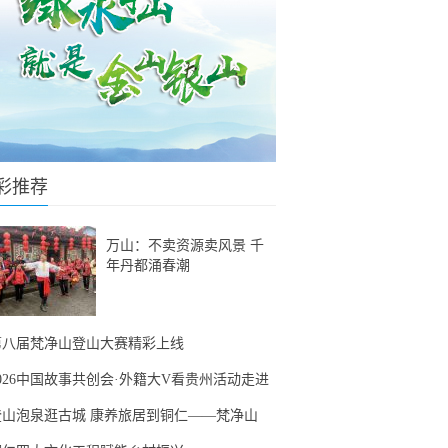
彩推荐
万山：不卖资源卖风景 千
年丹都涌春潮
第八届梵净山登山大赛精彩上线
2026中国故事共创会·外籍大V看贵州活动走进
登山泡泉逛古城 康养旅居到铜仁——梵净山