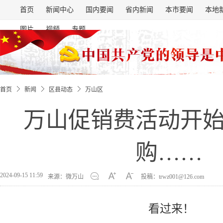
首页
新闻中心
国内要闻
省内新闻
本市要闻
本地
图片
视频
专题
首页
新闻
区县动态
万山区
万山促销费活动开
购……
2024-09-15 11:59
来源：微万山
投稿：trwz001@126.com
看过来！