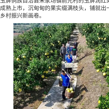
玉屏侗族自治县朱家场镇前光村的玉屏润红
成熟上市，沉甸甸的果实缀满枝头，铺就出一幅
乡村振兴新画卷。