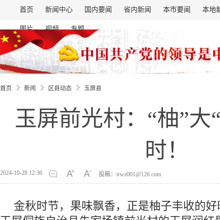
首页
新闻中心
国内要闻
省内新闻
本市要闻
本地
图片
视频
专题
首页
新闻
区县动态
玉屏县
玉屏前光村：“柚”大
时！
2024-10-28 12:36
投稿：trwz001@126.com
金秋时节，果味飘香，正是柚子丰收的好