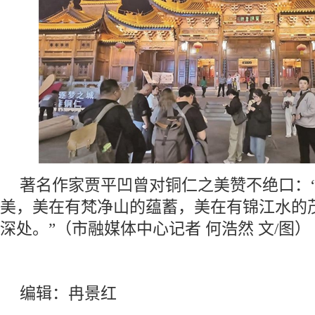
著名作家贾平凹曾对铜仁之美赞不绝口：
美，美在有梵净山的蕴蓄，美在有锦江水的
深处。”（市融媒体中心记者 何浩然 文/图）
编辑：冉景红