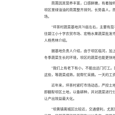
茼蒿因其营养丰富，口感鲜嫩，有着独
坝区里绿油油的茼蒿整齐排列，长势喜人，
场。
“坪茶村蔬菜基地共70亩左右，主要有
往碧江小十字农贸市场、宏畅水果蔬菜批发市
人杨秀林介绍。
据基地负责人介绍，由于坝区临河，加
冬季蔬菜生长的环境，坝区的蔬菜也能更快
“我们上有老下有小，不能出远门打工
这些，等蔬菜成熟，就帮忙采摘。一天的工
近年来，坪茶村紧盯市场动态，严控土
即翻犁坝区土地，以备耕种，并对蔬菜进行
让产出效益最大化。
“坝黄镇离城区比较近，交通便利，尤