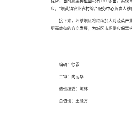
优势，目前蔬菜种植面积有1200多亩，实现
应。”坝黄镇农业农村综合服务中心负责人穆
接下来，坪茶坝区将继续加大对蔬菜产
更高效益的方向发展，为城区市场供应保驾
编辑：徐霜
二审：向丽华
值班编委：陈林
总值班：王能方