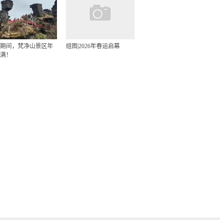
期间，梵净山景区年
组图|2026年春运启幕
满！