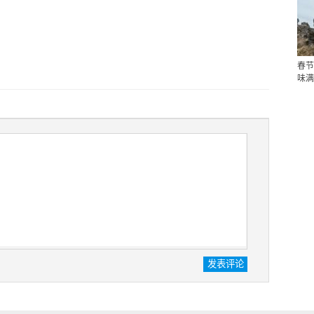
春节
味满