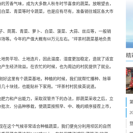
特的芳香气味，成为大多数人秋冬时节喜食的蔬菜。放眼望去，
而白菜、青菜等时令蔬菜，也是应有尽有，准备销往城区各大市
茄子、茼蒿、青菜、萝卜、白菜、菠菜、大蒜、丝瓜等，一般销
场等。今年的产值大概有60万元左右。”坪茶村蔬菜基地负责
精
上地势平坦、土地连片，因此温度、湿度更加稳定，造就了适宜
地产生经济效益。在农忙的时候，也为周边的村民提供了就业。
。刚好这里有个蔬菜基地，种植的时候，我们就帮忙播种、除草
资几十块钱，也能贴补下家用。”坪茶村村民侯英说道。
地肥力和产出能力，采取双管齐下的办法，即蔬菜采收之后，立
分批次、分品种移栽，使蔬菜按照早、中、晚的顺序接茬上市，
其现在这个气候非常适合种植蔬菜，我们便充分利用坝区的自然