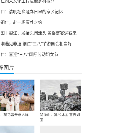
铜仁四大文化工程赋能乡村振兴
江口：清明粑唤醒春日里的家乡记忆
来铜仁，赴一场康养之约
组图｜碧江：龙抬头闹漾头 民俗盛宴迎客来
国潮遇见非遗 铜仁“三八”节游园会相当好
铜仁：喜迎“三八”国际劳动妇女节
荐图片
：樱花盛开惹人醉
梵净山：雾凇沐金 雪霁如
画