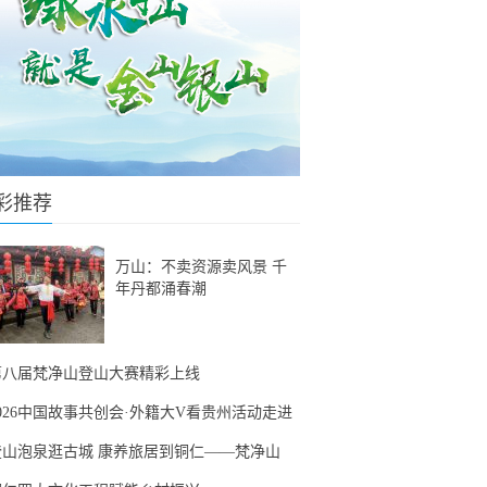
彩推荐
万山：不卖资源卖风景 千
年丹都涌春潮
第八届梵净山登山大赛精彩上线
2026中国故事共创会·外籍大V看贵州活动走进
登山泡泉逛古城 康养旅居到铜仁——梵净山