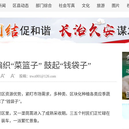
新闻
区县动态
部门综合
社会写真
文化
旅游
图片
织“菜篮子” 鼓起“钱袋子”
投稿：trwz001@126.com
坝区资源优势，紧盯市场需求，多种类、区块化种植各类应季蔬
了“钱袋子”。
坝区里，又一垄茼蒿进入了成熟采收期。三五个村民们正忙碌在
、装车，一派繁忙景象。