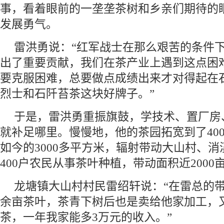
事，看着眼前的一垄垄茶树和乡亲们期待的
发展勇气。
雷洪勇说：“红军战士在那么艰苦的条件
出了重要贡献，我们在茶产业上遇到这点困
要克服困难，总要做点成绩出来才对得起在
烈士和石阡苔茶这块好牌子。”
于是，雷洪勇重振旗鼓，学技术、置厂房
就补足哪里。慢慢地，他的茶园拓宽到了40
如今的3000多平方米，辐射带动大山村、
400户农民从事茶叶种植，带动面积近2000
龙塘镇大山村村民雷绍轩说：“在雷总的带
余亩茶叶，茶青下树后也是卖给他家加工，
茶，一年我家能多3万元的收入。”