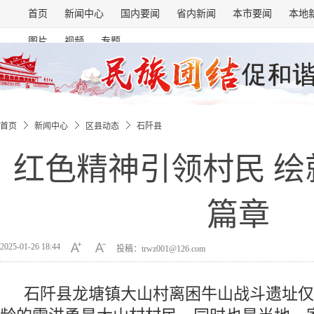
首页
新闻中心
国内要闻
省内新闻
本市要闻
本地
图片
视频
专题
首页
新闻中心
区县动态
石阡县
红色精神引领村民 绘
篇章
2025-01-26 18:44
投稿：trwz001@126.com
石阡县龙塘镇大山村离困牛山战斗遗址仅8