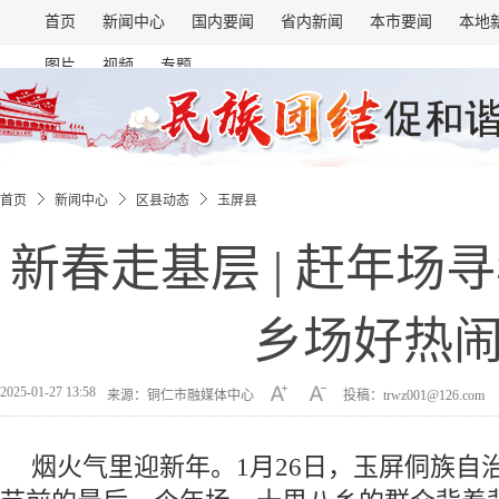
首页
新闻中心
国内要闻
省内新闻
本市要闻
本地
图片
视频
专题
首页
新闻中心
区县动态
玉屏县
新春走基层 | 赶年场
乡场好热
2025-01-27 13:58
来源：铜仁市融媒体中心
投稿：trwz001@126.com
烟火气里迎新年。1月26日，玉屏侗族自