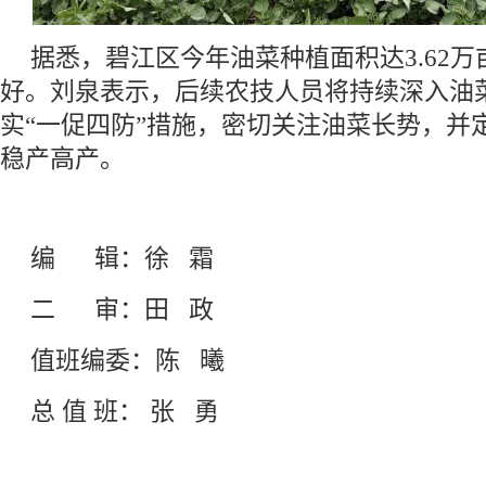
据悉，碧江区今年油菜种植面积达3.62
好。刘泉表示，后续农技人员将持续深入油
实“一促四防”措施，密切关注油菜长势，并
稳产高产。
编
辑：徐 霜
二
审：
田
政
值班
编委
：
陈
曦
总
值 班
： 张 勇