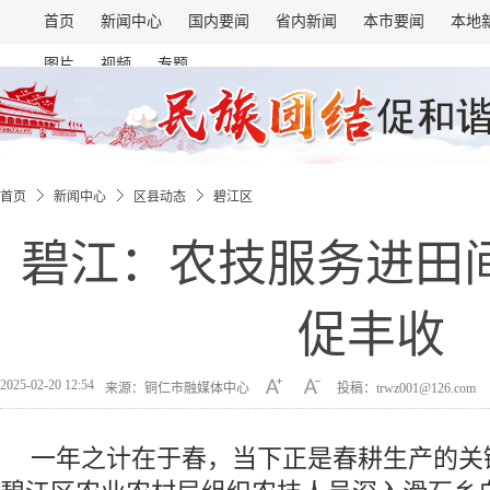
首页
新闻中心
国内要闻
省内新闻
本市要闻
本地
图片
视频
专题
首页
新闻中心
区县动态
碧江区
碧江：农技服务进田间
促丰收
2025-02-20 12:54
来源：铜仁市融媒体中心
投稿：trwz001@126.com
一年之计在于春，当下正是春耕生产的关键