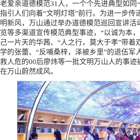
老爱亲道德模范31人，一个个先进典型如同
指引人们向着“文明灯塔”前行。为进一步传
明新风，万山通过举办道德模范巡回宣讲活
览等多渠道宣传模范典型事迹，“以诚为本，
己一片天的华茜、“人之行，莫大于孝”带着
学的张蕾、“反哺桑梓，泽被乡里”的退伍军
救人危的00后廖炜等一批文明万山人的事迹
在万山蔚然成风。