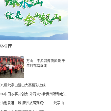
彩推荐
万山：不卖资源卖风景 千
年丹都涌春潮
第八届梵净山登山大赛精彩上线
2026中国故事共创会·外籍大V看贵州活动走进
登山泡泉逛古城 康养旅居到铜仁——梵净山