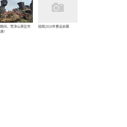
期间，梵净山景区年
组图|2026年春运启幕
满！