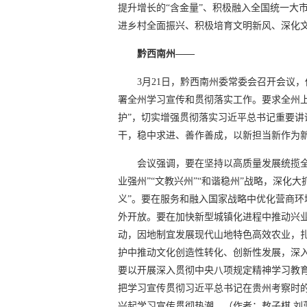
提升增长的“含金量”、积极融入全国统一大
进乡村全面振兴、积极培育文明新风、深化
黔西南州——
3月21日，黔西南州委常委会召开会议
署全州学习宣传和贯彻落实工作。要求全州上
护”，切实增强贯彻落实习近平总书记重要
干，稳中求进、善作善成，以新担当新作为
会议强调，要在坚持以高质量发展统揽全
业强州”“文教兴州”“和谐稳州”战略，深化
义”。要在服务和融入国家战略中优化营商
外开放。要在加快新型城镇化进程中推动兴业
动，因地制宜发展现代山地特色高效农业，
护中推动文化创造性转化、创新性发展，深入
要以开展深入贯彻中央八项规定精神学习教
把学习宣传贯彻习近平总书记在贵州考察时
兴起学习宣传贯彻热潮。
（作者：敖子棋 刘蓝