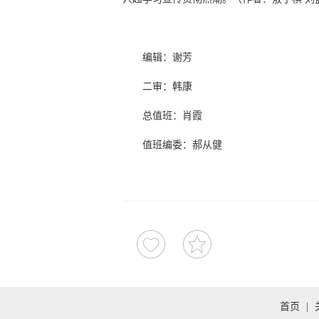
编辑：谢芳
二审：韩康
总值班：肖霞
值班编委：郝从健
首页
|