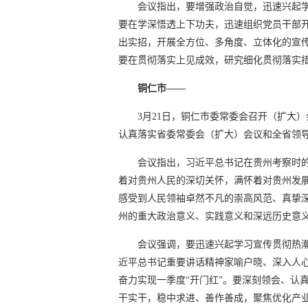
会议指出，要增强政治自觉，迅速兴起
要在学深悟透上下功夫，迅速组织党员干部
出实招，开展全方位、多角度、立体化的宣
要在贯彻落实上见成效，研究细化贯彻落实
铜仁市——
3月21日，铜仁市委常委会召开（扩大
认真落实省委常委会（扩大）会议和全省领
会议指出，习近平总书记在贵州考察时
着对贵州人民的深切关怀，满怀着对贵州发
感受到人民领袖卓然不凡的崇高风范、真挚
州的重大政治意义、实践意义和深远历史意义
会议强调，要迅速兴起学习宣传贯彻热
近平总书记重要讲话精神家喻户晓、深入人
奋力实现一季度“开门红”。要深刻领会、认
干实干，稳中求进、善作善成，聚焦优化产业