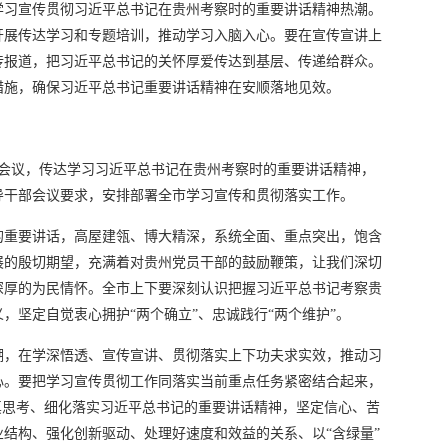
学习宣传贯彻习近平总书记在贵州考察时的重要讲话精神热潮。
开展传达学习和专题培训，推动学习入脑入心。要在宣传宣讲上
传报道，把习近平总书记的关怀厚爱传达到基层、传递给群众。
措施，确保习近平总书记重要讲话精神在安顺落地见效。
）会议，传达学习习近平总书记在贵州考察时的重要讲话精神，
导干部会议要求，安排部署全市学习宣传和贯彻落实工作。
的重要讲话，高屋建瓴、博大精深，系统全面、重点突出，饱含
展的殷切期望，充满着对贵州党员干部的鼓励鞭策，让我们深切
深厚的为民情怀。全市上下要深刻认识把握习近平总书记考察贵
，坚定自觉衷心拥护“两个确立”、忠诚践行“两个维护”。
潮，在学深悟透、宣传宣讲、贯彻落实上下功夫求实效，推动习
心。要把学习宣传贯彻工作同落实当前重点任务紧密结合起来，
真思考、细化落实习近平总书记的重要讲话精神，坚定信心、苦
结构、强化创新驱动、处理好速度和效益的关系、以“含绿量”