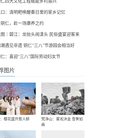
铜仁四大文化工程赋能乡村振兴
江口：清明粑唤醒春日里的家乡记忆
来铜仁，赴一场康养之约
组图｜碧江：龙抬头闹漾头 民俗盛宴迎客来
国潮遇见非遗 铜仁“三八”节游园会相当好
铜仁：喜迎“三八”国际劳动妇女节
荐图片
：樱花盛开惹人醉
梵净山：雾凇沐金 雪霁如
画