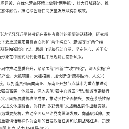
市场建设、在优化营商环境上做到“两手抓”、壮大县域经济、推
文旅体融合，推动绿色铜仁高质量发展取得新成效。
，传达学习习近平总书记在贵州考察时的重要讲话精神，研究部
下要更加坚定自觉衷心拥护“两个确立”、忠诚践行“两个维
讲话精神的政治自觉、思想自觉和行动自觉，坚定信心、苦干实
新形象在中国式现代化进程中展现黔西南新风采。
局中推动量质齐升，紧紧围绕“四新”主攻“四化”，深入实施“产
大抓产业、大抓项目、大抓招商，加快建设“康养胜地、人文兴
环境，以打造贵州面向南亚、东南亚开放节点城市为重点推进对
强县富民一体发展，深入实施“强中心城区”行动和城市更新行
扎实巩固拓展脱贫攻坚成果，推动乡村全面振兴。要在系统性保
推进文体旅融合，为打造“多彩贵州”文旅新品牌作出新贡献。
育为重要契机，推动全面从严治党向纵深发展、向基层延伸。要
的重要讲话精神作为全州的首要政治任务和长期战略任务，迅速
婴 郭立 范力 杨聪 陈俎宇）