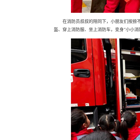
在消防员叔叔的陪同下，小朋友们按捺不
盔、穿上消防服、坐上消防车，变身“小小消