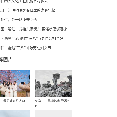
铜仁四大文化工程赋能乡村振兴
江口：清明粑唤醒春日里的家乡记忆
来铜仁，赴一场康养之约
组图｜碧江：龙抬头闹漾头 民俗盛宴迎客来
国潮遇见非遗 铜仁“三八”节游园会相当好
铜仁：喜迎“三八”国际劳动妇女节
荐图片
：樱花盛开惹人醉
梵净山：雾凇沐金 雪霁如
画