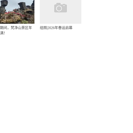
期间，梵净山景区年
组图|2026年春运启幕
满！