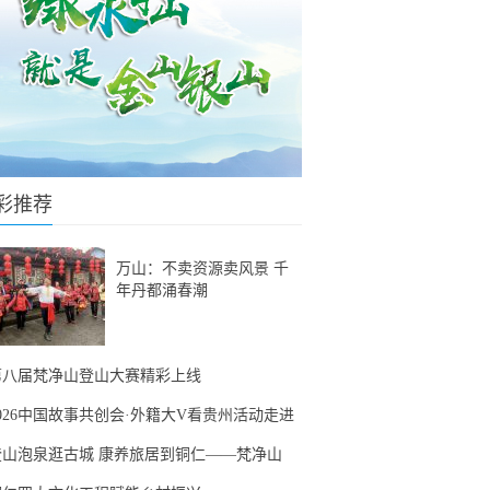
彩推荐
万山：不卖资源卖风景 千
年丹都涌春潮
第八届梵净山登山大赛精彩上线
2026中国故事共创会·外籍大V看贵州活动走进
登山泡泉逛古城 康养旅居到铜仁——梵净山