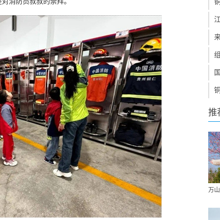
是对消防员叔叔的崇拜。
推
万山