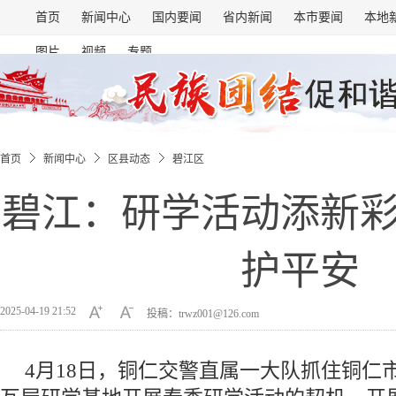
首页
新闻中心
国内要闻
省内新闻
本市要闻
本地
图片
视频
专题
首页
新闻中心
区县动态
碧江区
碧江：研学活动添新
护平安
2025-04-19 21:52
投稿：trwz001@126.com
4月18日，铜仁交警直属一大队抓住铜仁