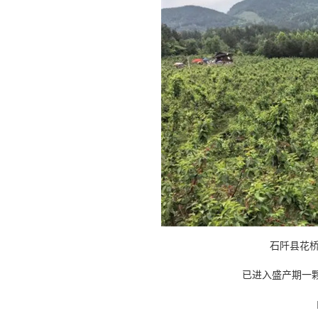
石阡县花桥
已进入盛产期一