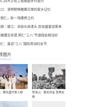
铜仁四大文化工程赋能乡村振兴
江口：清明粑唤醒春日里的家乡记忆
来铜仁，赴一场康养之约
组图｜碧江：龙抬头闹漾头 民俗盛宴迎客来
国潮遇见非遗 铜仁“三八”节游园会相当好
铜仁：喜迎“三八”国际劳动妇女节
荐图片
：樱花盛开惹人醉
梵净山：雾凇沐金 雪霁如
画