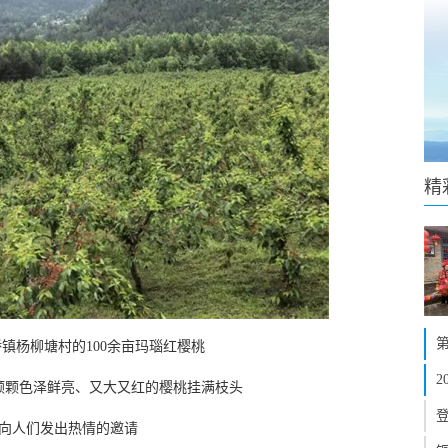
精
镇杨柳塘村的100余亩玛瑙红樱桃
颗颗色泽鲜亮、又大又红的樱桃挂满枝头
向人们发出热情的邀请