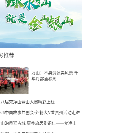
彩推荐
万山：不卖资源卖风景 千
年丹都涌春潮
第八届梵净山登山大赛精彩上线
2026中国故事共创会·外籍大V看贵州活动走进
登山泡泉逛古城 康养旅居到铜仁——梵净山