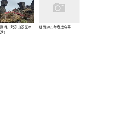
期间，梵净山景区年
组图|2026年春运启幕
满！