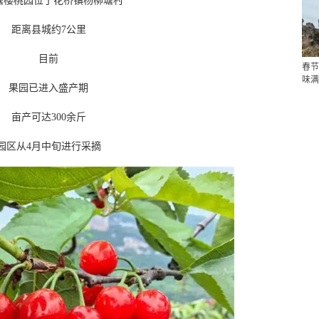
塘樱桃园位于花桥镇杨柳塘村
距离县城约7公里
目前
春节
味满
果园已进入盛产期
亩产可达300余斤
园区从4月中旬进行采摘