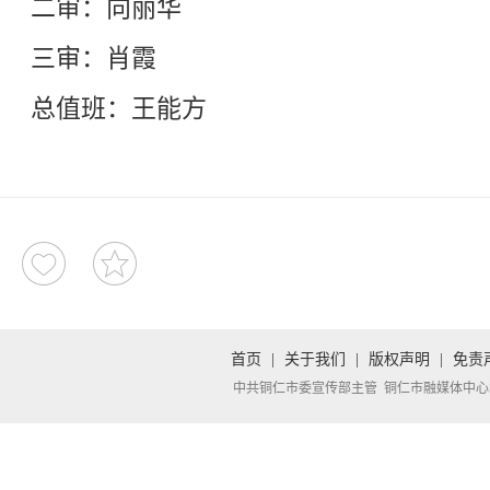
二审：向丽华
三审：肖霞
总值班：王能方
首页
|
关于我们
|
版权声明
|
免责
中共铜仁市委宣传部主管 铜仁市融媒体中心承办 Copyright 