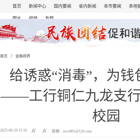
首页
新闻中心
国内要闻
省内新闻
本市要闻
本地
图片
视频
专题
首页
金融视界
给诱惑“消毒”，为钱
——工行铜仁九龙支
校园
2025-09-29 15:16
投稿：trwz001@126.com