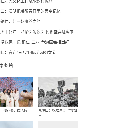
铜仁四大文化工程赋能乡村振兴
江口：清明粑唤醒春日里的家乡记忆
来铜仁，赴一场康养之约
组图｜碧江：龙抬头闹漾头 民俗盛宴迎客来
国潮遇见非遗 铜仁“三八”节游园会相当好
铜仁：喜迎“三八”国际劳动妇女节
荐图片
：樱花盛开惹人醉
梵净山：雾凇沐金 雪霁如
画