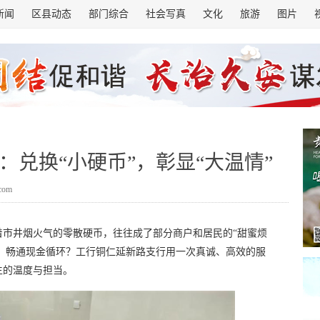
新闻
区县动态
部门综合
社会写真
文化
旅游
图片
：兑换“小硬币”，彰显“大温情”
.com
着市井烟火气的零散硬币，往往成了部分商户和居民的“甜蜜烦
机，畅通现金循环？工行铜仁延新路支行用一次真诚、高效的服
生的温度与担当。