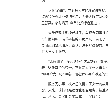
虑。
这份“心事”，立刻被大堂经理敏锐捕捉
点内等候办理业务的客户，为最大限度减少
急预案，临时增开“零币兑换绿色通道”。
大堂经理主动挽起袖子，与柜台同事并
专注而娴熟。硬币碰撞的清脆声响，奏响了一
员耐心细致地清理、辨认，没有丝毫懈怠。短
汇入王女士账户。
“太感谢了！没想到你们这么热心，效率
表。这份真挚的赞誉，不仅是对工作人员专
“以客户为中心”理念、用心解决客户难题的
服务无小事，枝叶总关情。王女士的故
影。未来，该行将继续优化现金服务，精准
民、利民、惠民的金融篇章。（吴圆亲）