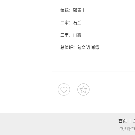
编辑：郭青山
二审：石兰
三审：肖霞
总值班：勾文明 肖霞
首页
|
中共铜仁市委宣