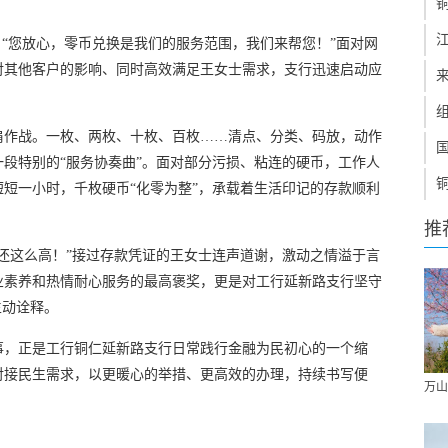
。“您放心，零币兑换是我们的服务范围，我们来帮您！”面对网
对其他客户的影响、同时高效满足王女士需求，支行迅速启动应
肩作战。一枚、两枚、十枚、百枚……清点、分类、码放，动作
段特别的“服务协奏曲”。面对部分污损、粘连的硬币，工作人
短一小时，千枚硬币“化零为整”，承载着生活印记的存款顺利
推
还这么高！”接过存款凭证的王女士连声道谢，激动之情溢于言
业素养和热情耐心服务的最高褒奖，更是对工行延新路支行坚守
生动诠释。
事，正是工行铜仁延新路支行日常践行金融为民初心的一个缩
对接民生需求，以更暖心的举措、更高效的办理，持续书写便
万山