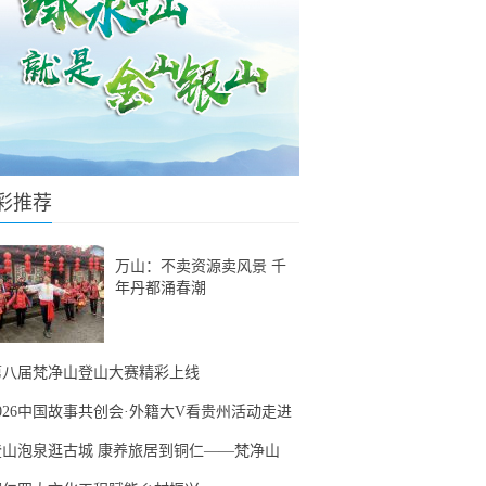
彩推荐
万山：不卖资源卖风景 千
年丹都涌春潮
第八届梵净山登山大赛精彩上线
2026中国故事共创会·外籍大V看贵州活动走进
登山泡泉逛古城 康养旅居到铜仁——梵净山