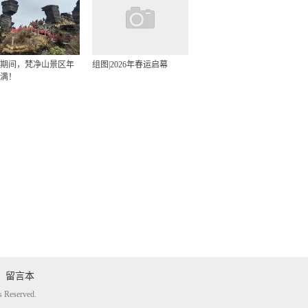
期间，梵净山景区年
组图|2026年春运启幕
满！
留言本
eserved.