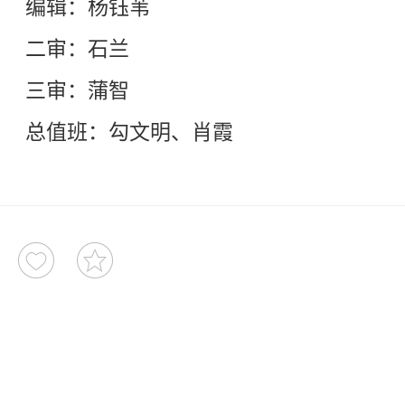
编辑：杨钰苇
二审：石兰
三审：蒲智
总值班：勾文明、肖霞