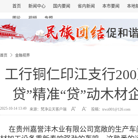
首页
新闻中心
国内要闻
省内新闻
本市要闻
本地
图片
视频
专题
首页
金融视界
工行铜仁印江支行200
贷”精准“贷”动木材
2025-10-14 13:49
来源：梵净云天客户端
投稿：trwz001@126.com
在贵州嘉誉沣木业有限公司宽敞的生产车