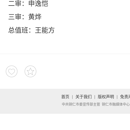
二审：申逸恺
三审：黄烨
总值班：王能方
首页
|
关于我们
|
版权声明
|
免责
中共铜仁市委宣传部主管 铜仁市融媒体中心承办 Copyright 