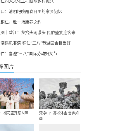
铜仁四大文化工程赋能乡村振兴
江口：清明粑唤醒春日里的家乡记忆
来铜仁，赴一场康养之约
组图｜碧江：龙抬头闹漾头 民俗盛宴迎客来
国潮遇见非遗 铜仁“三八”节游园会相当好
铜仁：喜迎“三八”国际劳动妇女节
荐图片
：樱花盛开惹人醉
梵净山：雾凇沐金 雪霁如
画