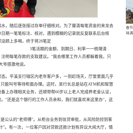
温水，随后逐张接过存单仔细核对。为了厘清每笔资金的来龙去
春节
单日期一笔笔标注、核对，遇到模糊的记录就反复联系后台核
味满
没顾上多喝，终于将28笔定
额、到期日、利率一一梳理清
，注明每笔存款的支取建议。“我去哪里工作人员都躲着我，只
大爷感激地说。
常态。平溪支行辖区内老年客户多，一到赶场天，厅堂里面几乎
，只能叫号等待柜面办理。这时，吴行长总是站在ATM机和智慧
备上办理相关业务，还顺带帮60岁以上老人完成养老金认证，
。“还是这个银行的工作人员亲和，我们就喜欢来这里办”，这
更是公认的“老师傅”。从柜台业务到信贷审批，从风险防控到客
针”。有一次，一位客户因对贷款还款计划有异议大闹大厅，情