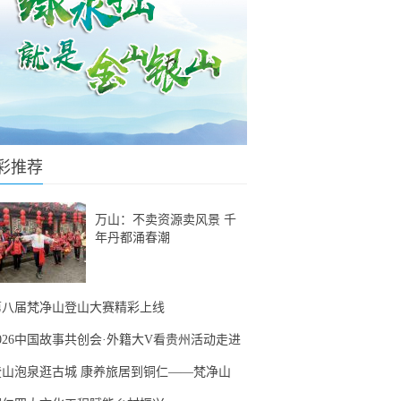
彩推荐
万山：不卖资源卖风景 千
年丹都涌春潮
第八届梵净山登山大赛精彩上线
2026中国故事共创会·外籍大V看贵州活动走进
登山泡泉逛古城 康养旅居到铜仁——梵净山