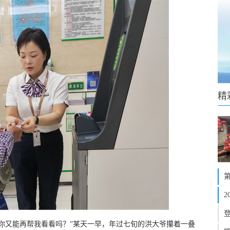
精
你又能再帮我看看吗？”某天一早，年过七旬的洪大爷攥着一叠