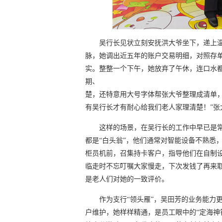
吴行长见状立刻安抚洪大爷坐下，递上
脉，她调出近五年的账户交易明细，对照存
实。整整一个下午，她放弃了午休，连口水都
期、 3笔活期的金
楚，还特意用大号字体帮张大爷整理成清单
有吴行长才有耐心给我们老人家理清楚！”张
这样的场景，在吴行长的工作中早已是
都是“白头翁”，他们通常对智能设备不熟悉
柜员机前，召集持卡客户，指导他们在自制设
临走时不忘叮嘱大家慢走，下次发钱了再来取
是老人们对她的一致评价。
作为支行“领头雁”，吴田芳的业务能力
户维护，她样样精通，是员工眼中的“定海神