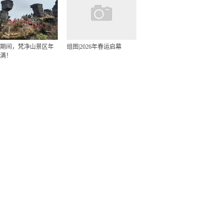
期间，梵净山景区年
组图|2026年春运启幕
满！