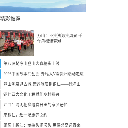
精彩推荐
万山：不卖资源卖风景 千
年丹都涌春潮
第八届梵净山登山大赛精彩上线
2026中国故事共创会·外籍大V看贵州活动走进
登山泡泉逛古城 康养旅居到铜仁——梵净山
铜仁四大文化工程赋能乡村振兴
江口：清明粑唤醒春日里的家乡记忆
来铜仁，赴一场康养之约
组图｜碧江：龙抬头闹漾头 民俗盛宴迎客来