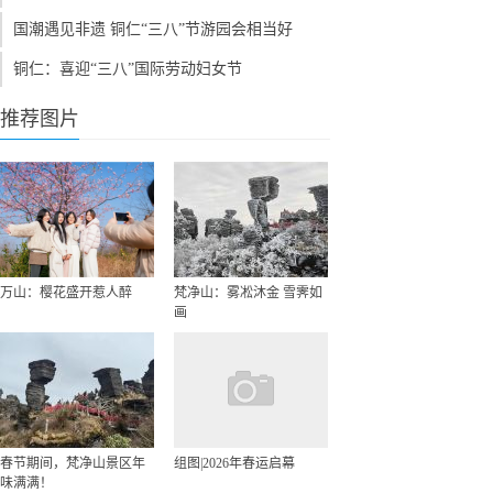
国潮遇见非遗 铜仁“三八”节游园会相当好
铜仁：喜迎“三八”国际劳动妇女节
推荐图片
万山：樱花盛开惹人醉
梵净山：雾凇沐金 雪霁如
画
春节期间，梵净山景区年
组图|2026年春运启幕
味满满！