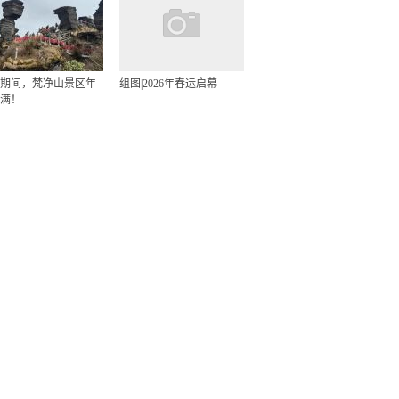
期间，梵净山景区年
组图|2026年春运启幕
满！