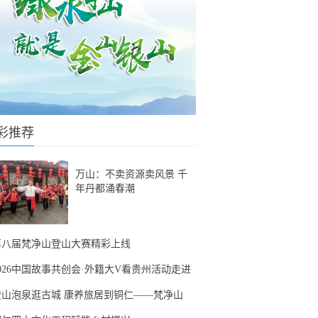
彩推荐
万山：不卖资源卖风景 千
年丹都涌春潮
第八届梵净山登山大赛精彩上线
2026中国故事共创会·外籍大V看贵州活动走进
登山泡泉逛古城 康养旅居到铜仁——梵净山