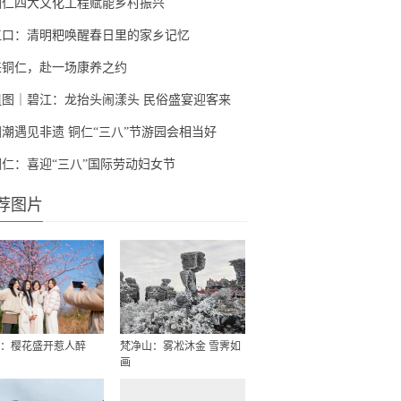
铜仁四大文化工程赋能乡村振兴
江口：清明粑唤醒春日里的家乡记忆
来铜仁，赴一场康养之约
组图｜碧江：龙抬头闹漾头 民俗盛宴迎客来
国潮遇见非遗 铜仁“三八”节游园会相当好
铜仁：喜迎“三八”国际劳动妇女节
荐图片
：樱花盛开惹人醉
梵净山：雾凇沐金 雪霁如
画