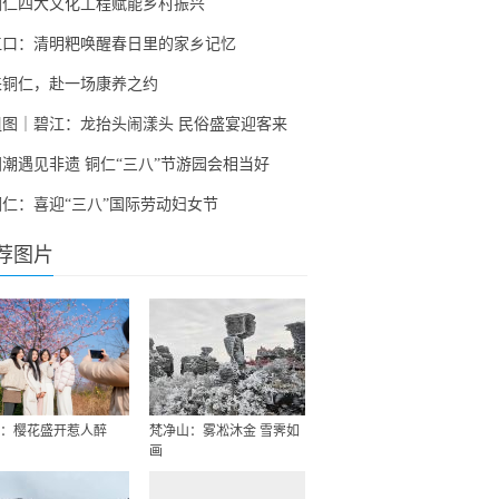
铜仁四大文化工程赋能乡村振兴
江口：清明粑唤醒春日里的家乡记忆
来铜仁，赴一场康养之约
组图｜碧江：龙抬头闹漾头 民俗盛宴迎客来
国潮遇见非遗 铜仁“三八”节游园会相当好
铜仁：喜迎“三八”国际劳动妇女节
荐图片
：樱花盛开惹人醉
梵净山：雾凇沐金 雪霁如
画