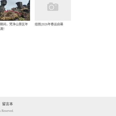
期间，梵净山景区年
组图|2026年春运启幕
满！
留言本
eserved.