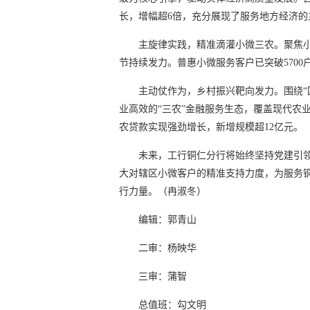
长，增幅超6倍，充分展现了服务地方经济的
主旋律实践，精准滴灌小微三农。聚焦小
节持续发力。普惠小微服务客户已突破5700
主动仗作为，乡村振兴靶向发力。围绕“
业高效的“三农”金融服务生态，覆盖现代农
农贷款实现强劲增长，新增规模超12亿元。
未来，工行铜仁分行将始终坚持党建引
大对辖区小微客户的精准支持力度，为服务
行力量。（冉淑冬）
编辑：郭青山
二审：杨映华
三审：蒲智
总值班：勾文明