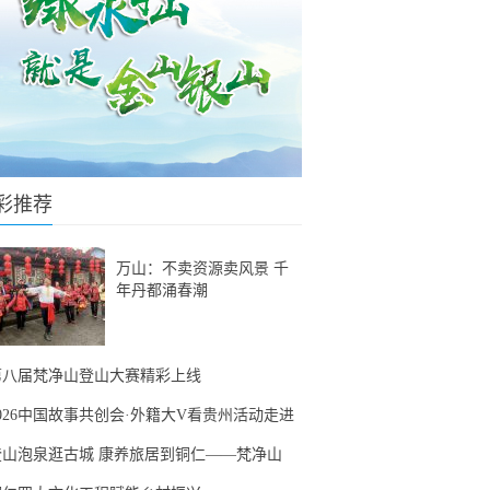
彩推荐
万山：不卖资源卖风景 千
年丹都涌春潮
第八届梵净山登山大赛精彩上线
2026中国故事共创会·外籍大V看贵州活动走进
登山泡泉逛古城 康养旅居到铜仁——梵净山