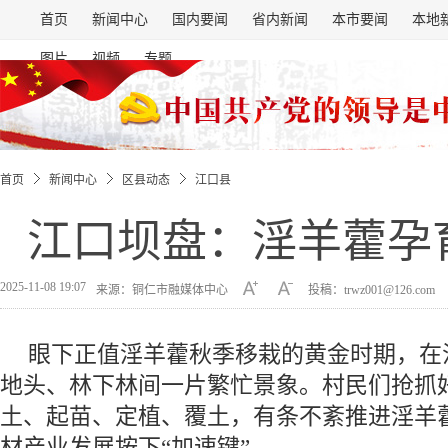
首页
新闻中心
国内要闻
省内新闻
本市要闻
本地
图片
视频
专题
首页
新闻中心
区县动态
江口县
江口坝盘：淫羊藿孕育
2025-11-08 19:07
来源：铜仁市融媒体中心
投稿：trwz001@126.com
眼下正值淫羊藿秋季移栽的黄金时期，在
地头、林下林间一片繁忙景象。村民们抢抓
土、起苗、定植、覆土，有条不紊推进淫羊
材产业发展按下“加速键”。