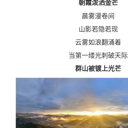
朝霞泼洒金芒
晨雾漫卷间
山影若隐若现
云雾如浪翻涌着
当第一缕光刺破天际
群山被镀上光芒