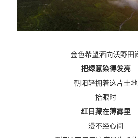
金色希望洒向沃野田
把绿意染得发亮
朝阳轻拥着这片土地
抬眼时
红日藏在薄雾里
漫不经心间