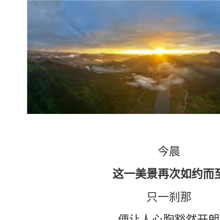
今晨
这一美景再次如约而
只一刹那
便让人心胸豁然开朗