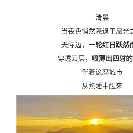
清晨
当夜色悄然隐退于晨光
天际边，
一轮红日跃然
穿透云层，
喷薄出四射的
伴着这座城市
从熟睡中醒来