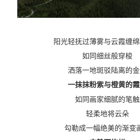
阳光轻抚过薄雾与云霞缠绵
如同细丝般穿梭
洒落一地斑驳陆离的金
一抹抹粉紫与橙黄的霞
如同画家细腻的笔触
轻柔地将云朵
勾勒成一幅绝美的渐变