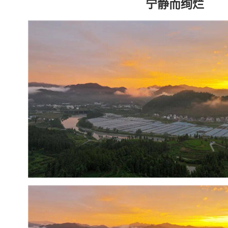
宁静而绚烂