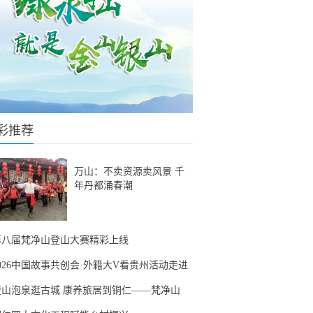
彩推荐
万山：不卖资源卖风景 千
年丹都涌春潮
第八届梵净山登山大赛精彩上线
2026中国故事共创会·外籍大V看贵州活动走进
登山泡泉逛古城 康养旅居到铜仁——梵净山