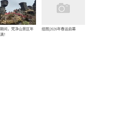
期间，梵净山景区年
组图|2026年春运启幕
满！