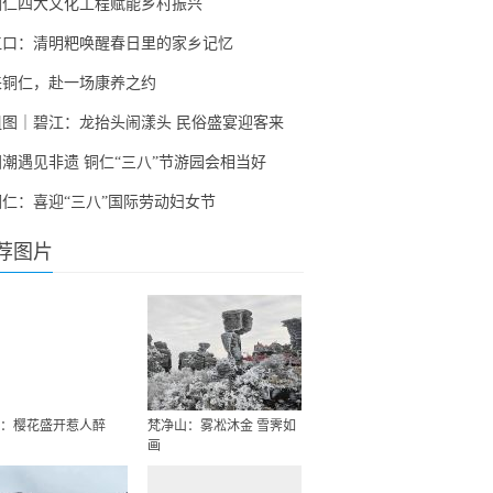
铜仁四大文化工程赋能乡村振兴
江口：清明粑唤醒春日里的家乡记忆
来铜仁，赴一场康养之约
组图｜碧江：龙抬头闹漾头 民俗盛宴迎客来
国潮遇见非遗 铜仁“三八”节游园会相当好
铜仁：喜迎“三八”国际劳动妇女节
荐图片
：樱花盛开惹人醉
梵净山：雾凇沐金 雪霁如
画