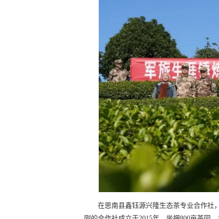
在思南县鑫钰源兴隆生态茶专业合作社，
刚的合作社成立于2015年，坐拥800亩茶