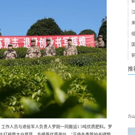
推
万山
工作人员与退役军人负责人罗刚一同搬运1.5吨优质肥料。罗
园，主打福鼎大白翠芽、毛峰等优质茶叶。“正值冬季管护关键期，