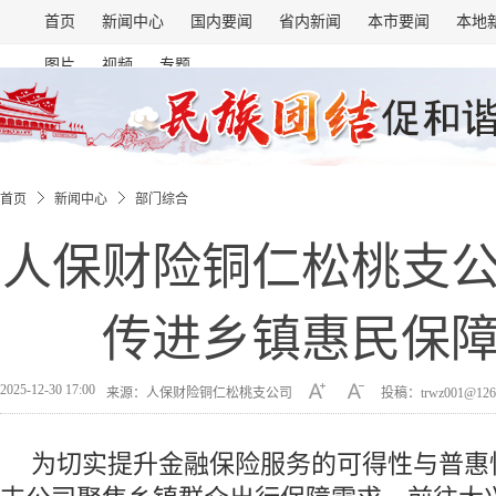
首页
新闻中心
国内要闻
省内新闻
本市要闻
本地
图片
视频
专题
首页
新闻中心
部门综合
人保财险铜仁松桃支
传进乡镇惠民保
2025-12-30 17:00
来源：人保财险铜仁松桃支公司
投稿：trwz001@126
为切实提升金融保险服务的可得性与普惠性