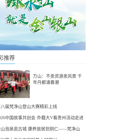
彩推荐
万山：不卖资源卖风景 千
年丹都涌春潮
第八届梵净山登山大赛精彩上线
2026中国故事共创会·外籍大V看贵州活动走进
登山泡泉逛古城 康养旅居到铜仁——梵净山