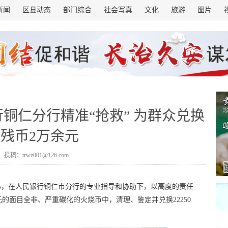
新闻
区县动态
部门综合
社会写真
文化
旅游
图片
铜仁分行精准“抢救” 为群众兑换
残币2万余元
投稿：trwz001@126.com
心，在人民银行铜仁市分行的专业指导和协助下，以高度的责任
的面目全非、严重碳化的火烧币中，清理、鉴定并兑换22250