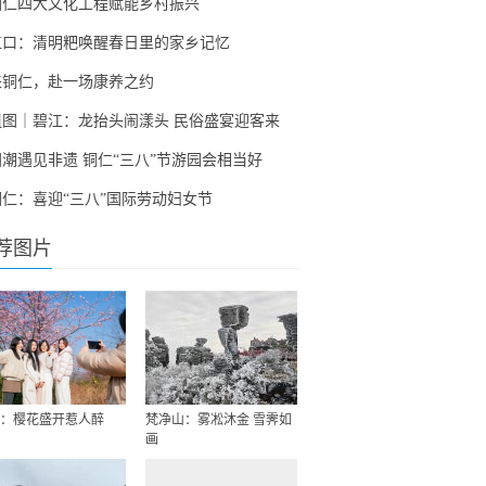
铜仁四大文化工程赋能乡村振兴
江口：清明粑唤醒春日里的家乡记忆
来铜仁，赴一场康养之约
组图｜碧江：龙抬头闹漾头 民俗盛宴迎客来
国潮遇见非遗 铜仁“三八”节游园会相当好
铜仁：喜迎“三八”国际劳动妇女节
荐图片
：樱花盛开惹人醉
梵净山：雾凇沐金 雪霁如
画