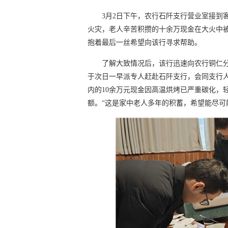
3月2日下午，农行石阡支行营业室接到
火灾，老人辛苦积攒的十余万现金在大火中
抱着最后一丝希望向该行寻求帮助。
了解大致情况后，该行迅速向农行铜仁
于次日一早派专人赶赴石阡支行，会同支行
内的10余万元现金因高温烘烤已严重碳化，
额。“这是家中老人多年的积蓄，希望能尽可