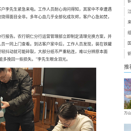
客户李先生紧急来电。工作人员耐心询问得知，其家中不幸遭遇
被烧得面目全非。多年心血几乎全部化成灰烬，客户心急如焚，
分行报告。农行铜仁分行运营管理部立即制定清理兑换方案，并
人员一同上门查看。到达客户家中后，工作人员发现，装在铁罐
轻轻抖动就可能碎裂，大部分纸币严重粘连，难以分辨原本面
能多挽回一些损失。”李先生眼含泪光。
推
万山