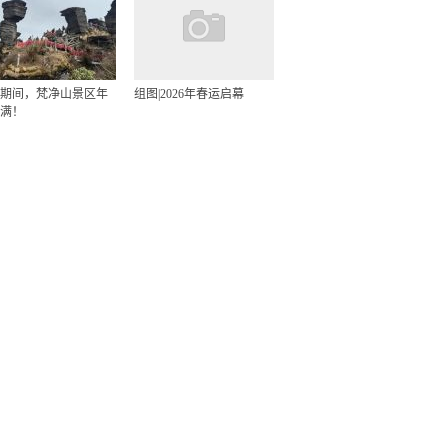
期间，梵净山景区年
组图|2026年春运启幕
满！