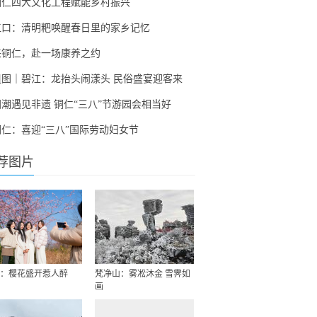
铜仁四大文化工程赋能乡村振兴
江口：清明粑唤醒春日里的家乡记忆
来铜仁，赴一场康养之约
组图｜碧江：龙抬头闹漾头 民俗盛宴迎客来
国潮遇见非遗 铜仁“三八”节游园会相当好
铜仁：喜迎“三八”国际劳动妇女节
荐图片
：樱花盛开惹人醉
梵净山：雾凇沐金 雪霁如
画