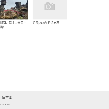
期间，梵净山景区年
组图|2026年春运启幕
满！
留言本
eserved.