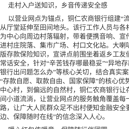
走村入户送知识，乡音传递安全感
以营业网点为锚点，铜仁农商银行组建“流
从厅堂延伸至田间地头。该行工作人员与各
为中心向周边村落辐射，带着便携音响、宣
进村庄院落、集市广场、村口文化站。大喇
版存款保险知识，宣讲点前围坐着返乡工友
常话安全，针对“辛苦钱存哪最稳妥”“异地存
银行出问题怎么办”等核心关切，结合真实
“存款自愿、取款自由、国家保障”的核心优
中心村，到偏远的自然村，铜仁农商银行让
间小道流淌，让营业网点的服务触角覆盖每
路，让广大人民群众足不出村便知金融安全
边、保障随时在线”的信念深入人心。