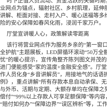
时下正值人员流动、资金活跃的关键时期
业网点为锚点，辐射社区、乡村肌理，延伸
讲解、柜面对接、走村入户、暖心送福等多
险的安心保障如春风化雨，浸润千家万户。
厅堂宣讲暖人心，政策解读零距离
该行将营业网点作为服务乡亲的“第一窗口
全护航”主题展板，LED屏循环滚动“50万
忧”的暖心提示，宣传角整齐陈列图文并茂
进门便能感受“家的温度+金融安全感”。厅
作人员化身“乡音讲解员”，用接地气的话语
例》，重点讲解“所有存款本息自动承保、无
与外币、活期与定期、大额存单均在保障之列
偿付”“99%以上存款人可享足额保障”等内容
“赔付如何办”“保障边界”“误区辨析”等，