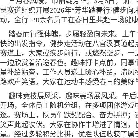
三月春风暖，巾帼绽芳华。3月6日，铜
慧赛道组织开展2026年“芳华踏春行·健步向
动，全行120余名员工在春日里共赴一场健
踏春而行强体魄，步履轻盈向未来。上午
快的出发指令，健步走活动在八官溪赛道起
赛道上，大家或疾步前行，或悠然漫步，一
一边欣赏着沿途春色。趣味打卡点前，同事
量补给站旁，工作人员递上暖心补给。清风
路欢声笑语，大家在运动中感受春日的美好
趣味竞技展风采，趣味赛场展风采。午后
开场，全体员工随机分组，在多项团体游戏
逐。赛场上，队员们默契配合、奋力拼搏；
笑声此起彼伏。大家在协作中增进了情谊，
量。经过多轮积分比拼，优胜队伍收获了属