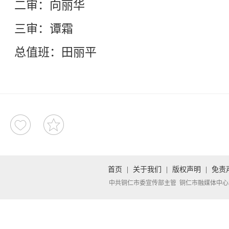
二审：向丽华
三审：谭霜
总值班：田丽平
首页
|
关于我们
|
版权声明
|
免责
中共铜仁市委宣传部主管 铜仁市融媒体中心承办 Copyright 