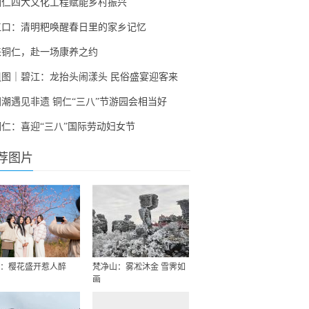
铜仁四大文化工程赋能乡村振兴
江口：清明粑唤醒春日里的家乡记忆
来铜仁，赴一场康养之约
组图｜碧江：龙抬头闹漾头 民俗盛宴迎客来
国潮遇见非遗 铜仁“三八”节游园会相当好
铜仁：喜迎“三八”国际劳动妇女节
荐图片
：樱花盛开惹人醉
梵净山：雾凇沐金 雪霁如
画