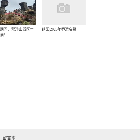
期间，梵净山景区年
组图|2026年春运启幕
满！
留言本