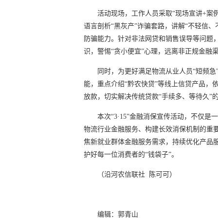
活动现场，工作人员采取“现场宣讲+案
语言剖析“黑灰产”诈骗套路，讲解“不轻信
防骗能力。针对非法网贷和销售误导等问题
识，警惕“贪小便宜”心理，远离非正规金融
同时，为更好满足物流从业人员“短频急”
能，重点介绍“黔农快贷”等线上信贷产品，
放款，切实解决传统贷款“手续多、等待久”
本次“3·15”金融消保宣传活动，不仅
物流行业金融服务、构建长效消保机制的重要
焦新就业群体金融服务需求，持续优化产品
护好每一位消费者的“钱袋子”
（沿河农信联社 陈可可）
编辑：郭青山