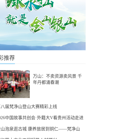
彩推荐
万山：不卖资源卖风景 千
年丹都涌春潮
第八届梵净山登山大赛精彩上线
2026中国故事共创会·外籍大V看贵州活动走进
登山泡泉逛古城 康养旅居到铜仁——梵净山