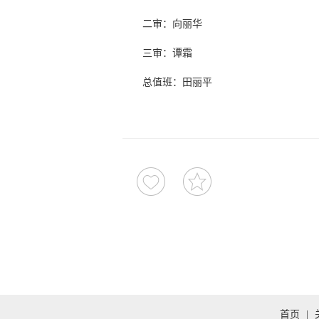
二审：向丽华
三审：谭霜
总值班：田丽平
首页
|