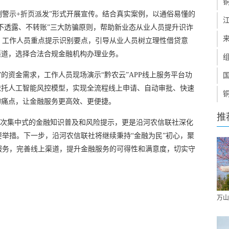
例警示+折页派发”形式开展宣传。结合真实案例，以通俗易懂的
、不透露、不转账”三大防骗原则，帮助新业态从业人员提升识诈
，工作人员重点提示识别要点，引导从业人员树立理性借贷意
渠道，选择合法合规金融机构办理业务。
的资金需求，工作人员现场演示“黔农云”APP线上服务平台功
依托人工智能风控模型，实现全流程线上申请、自动审批、快速
的痛点，让金融服务更高效、更便捷。
推
是一次集中式的金融知识普及和风险提示，更是沿河农信联社深化
举措。下一步，沿河农信联社将继续秉持“金融为民”初心，聚
服务，完善线上渠道，提升金融服务的可得性和满意度，切实守
。
万山