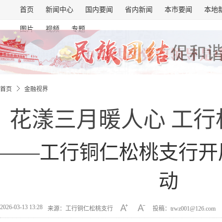
首页
新闻中心
国内要闻
省内新闻
本市要闻
本地
图片
视频
专题
首页
金融视界
花漾三月暖人心 工行
——工行铜仁松桃支行开
动
2026-03-13 13:28
来源：工行铜仁松桃支行
投稿：trwz001@126.com