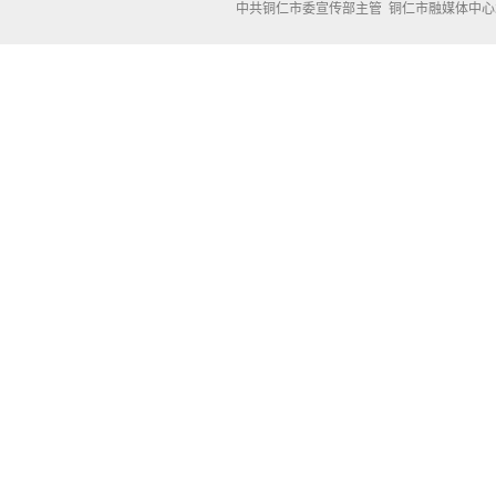
中共铜仁市委宣传部主管 铜仁市融媒体中心承办 Copyright 