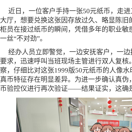
近日，一位客户手持一张50元纸币，走
大厅，想要兑换这张因存放过久、略显陈旧
柜员在接过纸币的瞬间，凭借多年的职业敏
一丝“不对劲”。
经办人员立即警觉，一边安抚客户，一边
要求，迅速呼叫当班现场主管进行双人复核
察，仔细比对这张1999版50元纸币的人像
真币特征存在明显差异。为进一步确认真伪
币验控仪进行再次验证——结果证实，这确