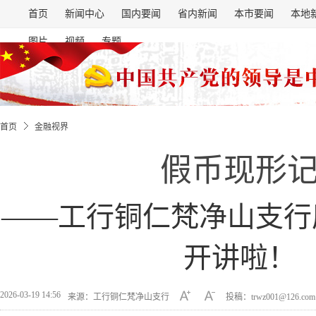
首页
新闻中心
国内要闻
省内新闻
本市要闻
本地
图片
视频
专题
首页
金融视界
假币现形
——工行铜仁梵净山支行
开讲啦！
2026-03-19 14:56
来源：工行铜仁梵净山支行
投稿：trwz001@126.co